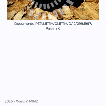
Documento PT/AMPTM/CMPTM/D/12/099:1997;
Página 6
2026 - X-arq © MIND