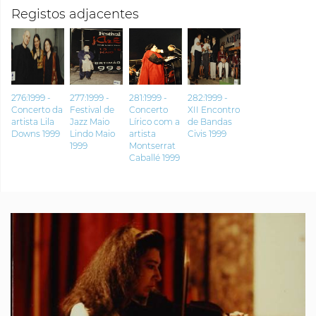
Registos adjacentes
276:1999 -
277:1999 -
281:1999 -
282:1999 -
Concerto da
Festival de
Concerto
XII Encontro
artista Lila
Jazz Maio
Lírico com a
de Bandas
Downs 1999
Lindo Maio
artista
Civis 1999
1999
Montserrat
Caballé 1999