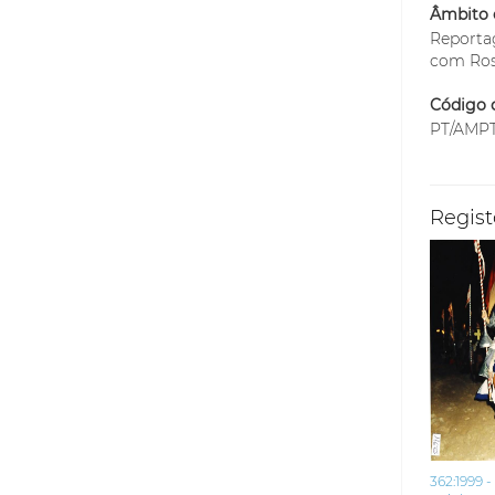
Âmbito 
Reporta
com Ros
Código d
PT/AMPT
Regist
362:1999 -