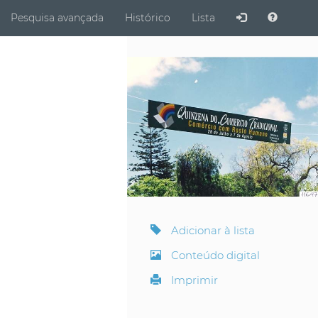
ubmit
Pesquisa avançada
Histórico
Lista
Adicionar à lista
Conteúdo digital
Imprimir