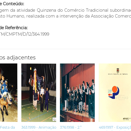
e Conteúdo:
gem da atividade Quinzena do Comércio Tradicional subordin
to Humano, realizada com a intervenção da Associação Comerci
e Referência:
M/CMPTM/D/12/364:1999
os adjacentes
 Festa da
363:1999 - Animação
376:1998 - 2.º
469:1997 - Exposiç