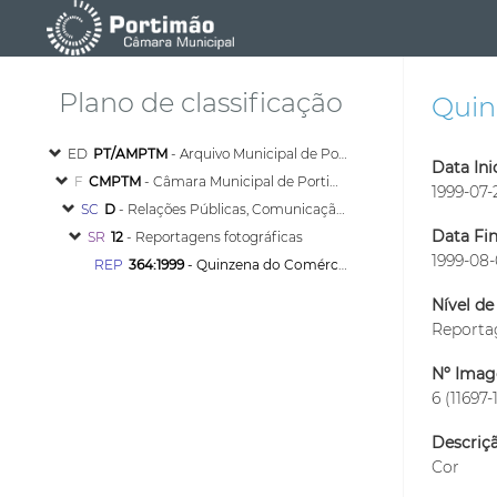
Plano de classificação
Quin
ED
PT/AMPTM
- Arquivo Municipal de Portimão
Data Inic
F
CMPTM
- Câmara Municipal de Portimão
1999-07-
SC
D
- Relações Públicas, Comunicação e Turismo
Data Fin
SR
12
- Reportagens fotográficas
1999-08
REP
364:1999
- Quinzena do Comércio Tradicional 1999
Nível de
Report
Nº Imag
6 (11697-
Descriçã
Cor