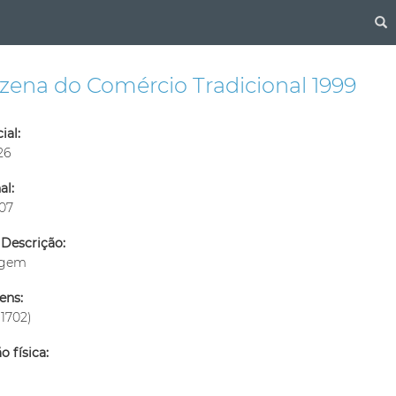
S
zena do Comércio Tradicional 1999
ial:
26
al:
-07
 Descrição:
agem
ens:
11702)
o física: