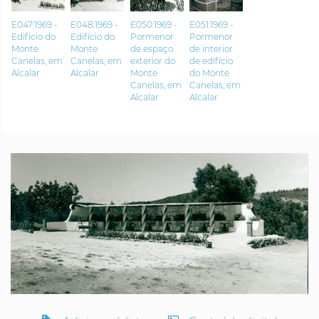
E047:1969 -
E048:1969 -
E050:1969 -
E051:1969 -
Edifício do
Edifício do
Pormenor
Pormenor
Monte
Monte
de espaço
de interior
Canelas, em
Canelas, em
exterior do
de edifício
Alcalar
Alcalar
Monte
do Monte
Canelas, em
Canelas, em
Alcalar
Alcalar