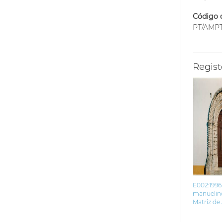
Código d
PT/AMPT
Regist
E002:1996 
manuelino
Matriz de 