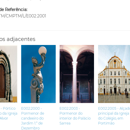
e Referência:
M/CMPTM/L/E002:2001
os adjacentes
- Pórtico
E002:2000 -
E002:2003 -
E002:2005 - Alçad
 da Igreja
Pormenor de
Pormenor do
principal da Igreja
Alvor
candeeiro do
interior do Palácio
do Colégio, em
Jardim 1.º de
Sarrea
Portimão
Dezembro