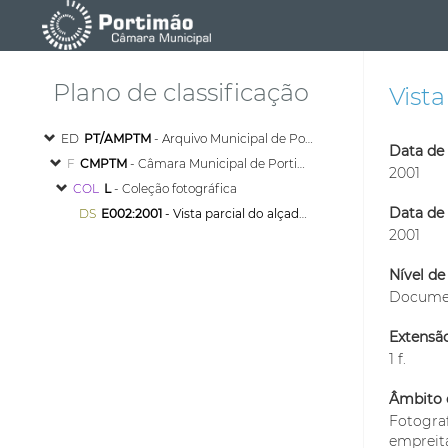
Plano de classificação
Vista
ED
PT/AMPTM
- Arquivo Municipal de Portimão
Data de 
F
CMPTM
- Câmara Municipal de Portimão
2001
COL
L
- Coleção fotográfica
Data de 
DS
E002:2001
- Vista parcial do alçado da Igreja do Colégio
2001
Nível de
Documen
Extensã
1 f.
Âmbito 
Fotogra
empreita