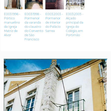
E003:1996 -
E003:1998 -
E003:2003 -
E003:2005 -
Pórtico
Pormenor
Pormenor
Alçado
manuelino
da varanda
de interior
principal da
da Igreja
do claustro
do Palácio
Igreja do
Matriz de
do Convento
Sarrea
Colégio, em
Alvor
de São
Portimão
Francisco