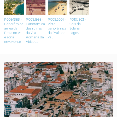
P009:1989 -
P009:1998 -
P009:2001 -
P010:1963 -
Panorâmica
Panorâmica
Vista
Cais da
aérea da
das ruínas
panorâmica
Solaria,
Praia do Vau
da Vila
da Praia do
Lagos
e zona
Romana da
Vau
envolvente
Abicada