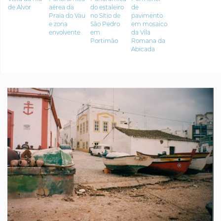
de Alvor
aérea da
do estaleiro
de
Praia do Vau
no Sítio de
pavimento
e zona
São Pedro
em mosaico
envolvente
em
da Vila
Portimão
Romana da
Abicada