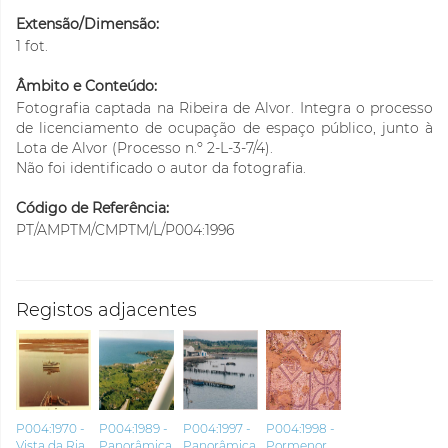
Extensão/Dimensão:
1 fot.
Âmbito e Conteúdo:
Fotografia captada na Ribeira de Alvor. Integra o processo
de licenciamento de ocupação de espaço público, junto à
Lota de Alvor (Processo n.º 2-L-3-7/4).
Não foi identificado o autor da fotografia.
Código de Referência:
PT/AMPTM/CMPTM/L/P004:1996
Registos adjacentes
P004:1970 -
P004:1989 -
P004:1997 -
P004:1998 -
Vista da Ria
Panorâmica
Panorâmica
Pormenor