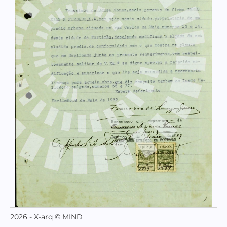
Documento PT/AMPTM/CMPTM/F-D/14/85:1939;
2026 - X-arq © MIND
Página 1